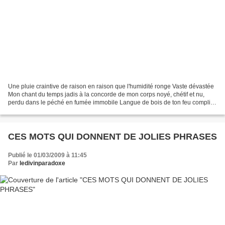
Une pluie craintive de raison en raison que l'humidité ronge Vaste dévastée
Mon chant du temps jadis à la concorde de mon corps noyé, chétif et nu,
perdu dans le péché en fumée immobile Langue de bois de ton feu complice
me brule, me consumme doucement,...
CES MOTS QUI DONNENT DE JOLIES PHRASES
Publié le 01/03/2009 à 11:45
Par
ledivinparadoxe