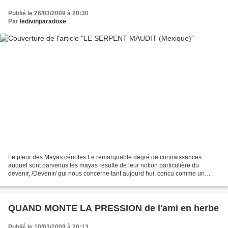
Publié le 26/03/2009 à 20:30
Par
ledivinparadoxe
Le pleur des Mayas cénotes Le remarquable degré de connaissances
auquel sont parvenus les mayas resulte de leur notion particulière du
devenir, /Devenir/ qui nous concerne tant aujourd hui, concu comme un
mouvement cyclique de l 'espace et qui serait...
QUAND MONTE LA PRESSION de l'ami en herbe
Publié le 10/03/2009 à 20:13