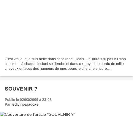
C'est vrai que je suis belle dans cette robe... Mais ... n' aurais-tu pas vu mon
coeur, qui à chaque instant se dérobe et dans ce labyrinthe perdu de mille
cheveux enlacés des humeurs de mes peurs je cherche encore
désespéremment en ma mémoire glacée...
SOUVENIR ?
Publié le 02/03/2009 à 23:08
Par
ledivinparadoxe