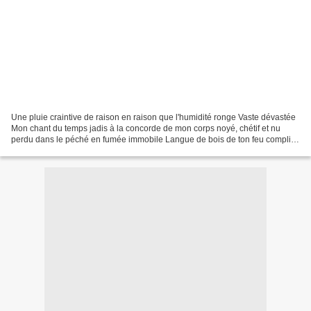
Une pluie craintive de raison en raison que l'humidité ronge Vaste dévastée
Mon chant du temps jadis à la concorde de mon corps noyé, chétif et nu
perdu dans le péché en fumée immobile Langue de bois de ton feu complice
me brule, me consume doucement,...