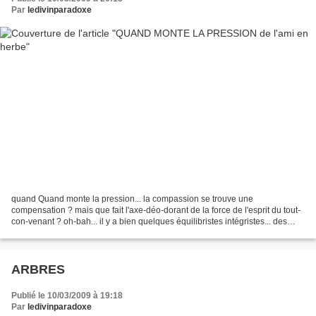
Par
ledivinparadoxe
quand Quand monte la pression... la compassion se trouve une
compensation ? mais que fait l'axe-déo-dorant de la force de l'esprit du tout-
con-venant ? oh-bah... il y a bien quelques équilibristes intégristes... des
artistes indépendantistes... des artisants...
ARBRES
Publié le 10/03/2009 à 19:18
Par
ledivinparadoxe